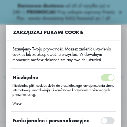
Darmowa dostawa
od 45 zł wysyłka już w
USTAWIENIA REGIONALNE
24h!
|
PROMOCJA!
Przy zakupie zaprawy Premis
Plus - nawóz donasienny foliQ Fessional za 1 zł!
Lokalizacja
ZARZĄDZAJ PLIKAMI COOKIE
Polska
Język
Szanujemy Twoją prywatność. Możesz zmienić ustawienia
polski
cookies lub zaakceptować je wszystkie. W dowolnym
momencie możesz dokonać zmiany swoich ustawień.
Waluta
AGROCHEMIA
Herbicydy zbożowe
PAKI AGRII H.Z.
Polski złoty (PLN)
PAKI AGRII H.Z.
Niezbędne
Niezbędne pliki cookies służą do prawidłowego funkcjonowania strony
ZAPISZ
internetowej i umożliwiają Ci komfortowe korzystanie z oferowanych
przez nas usług.
DRAGON NT 450 WG+ACTIVATOR 90
FANTOM 
Pliki cookies odpowiadają na podejmowane przez Ciebie działania w
Więcej
celu m.in. dostosowania Twoich ustawień preferencji prywatności,
logowania czy wypełniania formularzy. Dzięki plikom cookies strona, z
której korzystasz, może działać bez zakłóceń.
Funkcjonalne i personalizacyjne