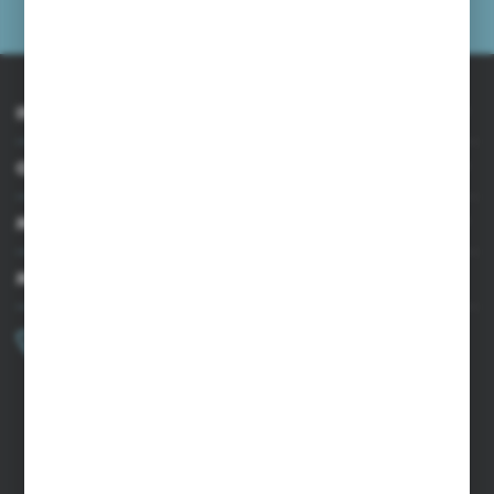
prywatności
INFORMACJE
OBSŁUGA KLIENTA
MOJE KONTO
MASZ PYTANIE?
+48 502 050 479
Zapraszamy pon.-pt. 9.00-15.00
sklep@agrii.pl