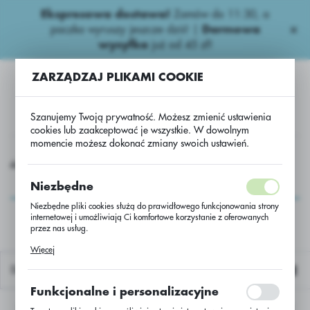
Ekspresowa dostawa!
Zamów do 11:30, a
USTAWIENIA REGIONALNE
paczka wyruszy jeszcze dziś! |
Darmowa
wysyłka
już od 45 zł!
Lokalizacja
ZARZĄDZAJ PLIKAMI COOKIE
Polska
Język
Szanujemy Twoją prywatność. Możesz zmienić ustawienia
polski
cookies lub zaakceptować je wszystkie. W dowolnym
momencie możesz dokonać zmiany swoich ustawień.
Waluta
Pakiety
Paki Agrii
Pakiet Kukurydza Premium Plus Aspect
Polski złoty (PLN)
Pakiet Kukurydza
Niezbędne
Premium Plus Aspect
Niezbędne pliki cookies służą do prawidłowego funkcjonowania strony
internetowej i umożliwiają Ci komfortowe korzystanie z oferowanych
ZAPISZ
przez nas usług.
Pliki cookies odpowiadają na podejmowane przez Ciebie działania w
Więcej
celu m.in. dostosowania Twoich ustawień preferencji prywatności,
logowania czy wypełniania formularzy. Dzięki plikom cookies strona, z
Domyślnie
której korzystasz, może działać bez zakłóceń.
Funkcjonalne i personalizacyjne