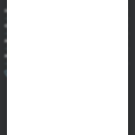
INFORMACJE
OBSŁUGA KLIENTA
MOJE KONTO
MASZ PYTANIE?
+48 502 050 479
Zapraszamy pon.-pt. 9.00-15.00
sklep@agrii.pl
FORMULARZ KONTAKTOWY