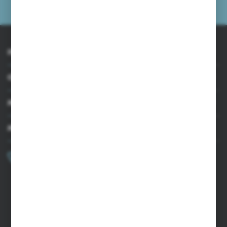
prywatności
INFORMACJE
OBSŁUGA KLIENTA
MOJE KONTO
MASZ PYTANIE?
+48 502 050 479
Zapraszamy pon.-pt. 9.00-15.00
sklep@agrii.pl