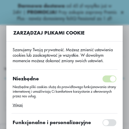
Darmowa dostawa
od 45 zł wysyłka już w
USTAWIENIA REGIONALNE
24h!
|
PROMOCJA!
Przy zakupie zaprawy Premis
Plus - nawóz donasienny foliQ Fessional za 1 zł!
Lokalizacja
ZARZĄDZAJ PLIKAMI COOKIE
Polska
Język
Szanujemy Twoją prywatność. Możesz zmienić ustawienia
polski
cookies lub zaakceptować je wszystkie. W dowolnym
momencie możesz dokonać zmiany swoich ustawień.
Waluta
Strona główna
PRODUKTY
AGROCHEMIA
Pakiety
Polski złoty (PLN)
Pakiety
Niezbędne
Niezbędne pliki cookies służą do prawidłowego funkcjonowania strony
ZAPISZ
internetowej i umożliwiają Ci komfortowe korzystanie z oferowanych
przez nas usług.
PAKI AGRII
Pliki cookies odpowiadają na podejmowane przez Ciebie działania w
Więcej
celu m.in. dostosowania Twoich ustawień preferencji prywatności,
logowania czy wypełniania formularzy. Dzięki plikom cookies strona, z
której korzystasz, może działać bez zakłóceń.
Funkcjonalne i personalizacyjne