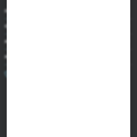
INFORMACJE
OBSŁUGA KLIENTA
MOJE KONTO
MASZ PYTANIE?
+48 502 050 479
Zapraszamy pon.-pt. 9.00-15.00
sklep@agrii.pl
FORMULARZ KONTAKTOWY