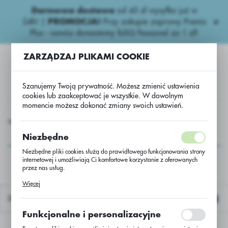
Darmowa dostawa
od 45 zł wysyłka już w
USTAWIENIA REGIONALNE
24h!
|
PROMOCJA!
Przy zakupie zaprawy Premis
Plus - nawóz donasienny foliQ Fessional za 1 zł!
Lokalizacja
ZARZĄDZAJ PLIKAMI COOKIE
Polska
Język
Szanujemy Twoją prywatność. Możesz zmienić ustawienia
polski
cookies lub zaakceptować je wszystkie. W dowolnym
momencie możesz dokonać zmiany swoich ustawień.
Waluta
Proste nawozy
Proste
Patentkali - 30K+17S+10MgO - BB
Polski złoty (PLN)
Patentkali -
Niezbędne
30K+17S+10MgO - BB
Niezbędne pliki cookies służą do prawidłowego funkcjonowania strony
internetowej i umożliwiają Ci komfortowe korzystanie z oferowanych
ZAPISZ
przez nas usług.
Pliki cookies odpowiadają na podejmowane przez Ciebie działania w
Więcej
celu m.in. dostosowania Twoich ustawień preferencji prywatności,
logowania czy wypełniania formularzy. Dzięki plikom cookies strona, z
Domyślnie
której korzystasz, może działać bez zakłóceń.
Funkcjonalne i personalizacyjne