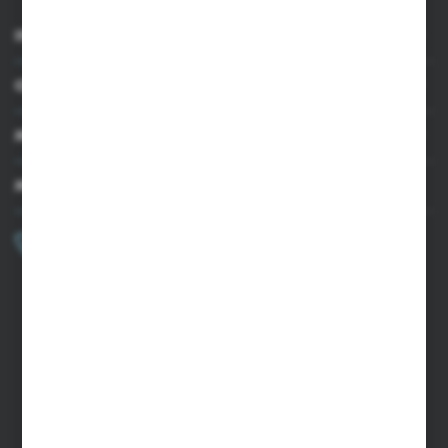
INFORMACJE
OBSŁUGA KLIENTA
MOJE KONTO
MASZ PYTANIE?
+48 502 050 479
Zapraszamy pon.-pt. 9.00-15.00
sklep@agrii.pl
FORMULARZ KONTAKTOWY