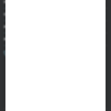
INFORMACJE
OBSŁUGA KLIENTA
MOJE KONTO
MASZ PYTANIE?
+48 502 050 479
Zapraszamy pon.-pt. 9.00-15.00
sklep@agrii.pl
FORMULARZ KONTAKTOWY