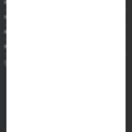
INFORMACJE
OBSŁUGA KLIENTA
MOJE KONTO
MASZ PYTANIE?
+48 502 050 479
Zapraszamy pon.-pt. 9.00-15.00
sklep@agrii.pl
FORMULARZ KONTAKTOWY