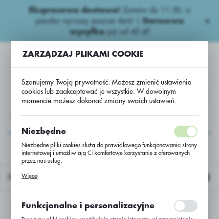
Ekspresowa dostawa!
Zamów do 11:30, a
USTAWIENIA REGIONALNE
paczka wyruszy jeszcze dziś! |
Darmowa
wysyłka
już od 45 zł!
Lokalizacja
ZARZĄDZAJ PLIKAMI COOKIE
Polska
Język
Szanujemy Twoją prywatność. Możesz zmienić ustawienia
polski
cookies lub zaakceptować je wszystkie. W dowolnym
momencie możesz dokonać zmiany swoich ustawień.
Waluta
NASIONA
UMOB
UMOBI
Peridiam Active 112
Polski złoty (PLN)
Peridiam Active 112
Niezbędne
Niezbędne pliki cookies służą do prawidłowego funkcjonowania strony
internetowej i umożliwiają Ci komfortowe korzystanie z oferowanych
ZAPISZ
przez nas usług.
Pliki cookies odpowiadają na podejmowane przez Ciebie działania w
Więcej
Domyślnie
celu m.in. dostosowania Twoich ustawień preferencji prywatności,
logowania czy wypełniania formularzy. Dzięki plikom cookies strona, z
której korzystasz, może działać bez zakłóceń.
Funkcjonalne i personalizacyjne
Nie znaleziono produktów w tej kategorii:
Proszę wybrać inną kategorię.