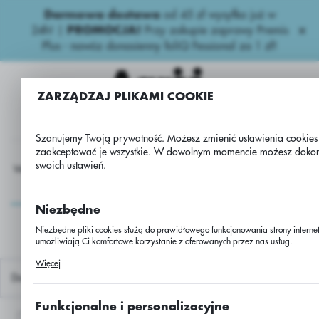
Darmowa dostawa
od 45 zł wysyłka już w
USTAWIENIA REGIONALNE
24h!
|
PROMOCJA!
Przy zakupie zaprawy Premis
Plus - nawóz donasienny foliQ Fessional za 1 zł!
Lokalizacja
Polska
ZARZĄDZAJ PLIKAMI COOKIE
Język
polski
Szanujemy Twoją prywatność. Możesz zmienić ustawienia cookies
zaakceptować je wszystkie. W dowolnym momencie możesz doko
Waluta
swoich ustawień.
Wapniowe
Physiomax 975(+76%CaCO3+6%MgCO3)/w50
Polski złoty (PLN)
Physiomax
Niezbędne
975(+76%CaCO3+6%MgCO
ZAPISZ
Niezbędne pliki cookies służą do prawidłowego funkcjonowania strony internet
umożliwiają Ci komfortowe korzystanie z oferowanych przez nas usług.
Pliki cookies odpowiadają na podejmowane przez Ciebie działania w celu m.i
Więcej
dostosowania Twoich ustawień preferencji prywatności, logowania czy wypełn
Domyślnie
formularzy. Dzięki plikom cookies strona, z której korzystasz, może działać be
Funkcjonalne i personalizacyjne