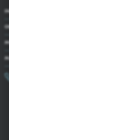
INFORMACJE
OBSŁUGA KLIENTA
MOJE KONTO
MASZ PYTANIE?
+48 502 050 479
Zapraszamy pon.-pt. 9.00-15.00
sklep@agrii.pl
FORMULARZ KONTAKTOWY