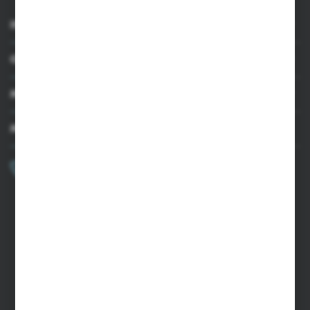
INFORMACJE
OBSŁUGA KLIENTA
MOJE KONTO
MASZ PYTANIE?
+48 502 050 479
Zapraszamy pon.-pt. 9.00-15.00
sklep@agrii.pl
FORMULARZ KONTAKTOWY