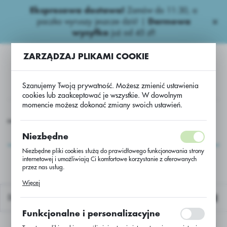
Ekspresowa dostawa!
Zamów do 11:30, a
USTAWIENIA REGIONALNE
paczka wyruszy jeszcze dziś! |
Darmowa
wysyłka
już od 45 zł!
Lokalizacja
ZARZĄDZAJ PLIKAMI COOKIE
Polska
Język
Szanujemy Twoją prywatność. Możesz zmienić ustawienia
polski
cookies lub zaakceptować je wszystkie. W dowolnym
momencie możesz dokonać zmiany swoich ustawień.
Waluta
e nawozy
Wieloskładnikowe
PhysioMescal G18/BB 600kg
Polski złoty (PLN)
PhysioMescal G18/BB
Niezbędne
600kg
Niezbędne pliki cookies służą do prawidłowego funkcjonowania strony
internetowej i umożliwiają Ci komfortowe korzystanie z oferowanych
ZAPISZ
przez nas usług.
Pliki cookies odpowiadają na podejmowane przez Ciebie działania w
Więcej
celu m.in. dostosowania Twoich ustawień preferencji prywatności,
logowania czy wypełniania formularzy. Dzięki plikom cookies strona, z
Domyślnie
której korzystasz, może działać bez zakłóceń.
Funkcjonalne i personalizacyjne