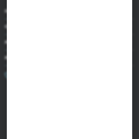
INFORMACJE
OBSŁUGA KLIENTA
MOJE KONTO
MASZ PYTANIE?
+48 502 050 479
Zapraszamy pon.-pt. 9.00-15.00
sklep@agrii.pl
FORMULARZ KONTAKTOWY