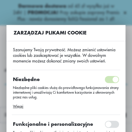
Darmowa dostawa
od 45 zł wysyłka już w
USTAWIENIA REGIONALNE
24h!
|
PROMOCJA!
Przy zakupie zaprawy Premis
Plus - nawóz donasienny foliQ Fessional za 1 zł!
Lokalizacja
ZARZĄDZAJ PLIKAMI COOKIE
Polska
Język
Szanujemy Twoją prywatność. Możesz zmienić ustawienia
polski
cookies lub zaakceptować je wszystkie. W dowolnym
momencie możesz dokonać zmiany swoich ustawień.
Waluta
Wieloskładnikowe
PHYSIOSTART NP8-28+CaO+SO3+Zn/25kg
Polski złoty (PLN)
PHYSIOSTART NP8-
Niezbędne
28+CaO+SO3+Zn/25kg
Niezbędne pliki cookies służą do prawidłowego funkcjonowania strony
internetowej i umożliwiają Ci komfortowe korzystanie z oferowanych
ZAPISZ
przez nas usług.
Pliki cookies odpowiadają na podejmowane przez Ciebie działania w
Więcej
celu m.in. dostosowania Twoich ustawień preferencji prywatności,
logowania czy wypełniania formularzy. Dzięki plikom cookies strona, z
Domyślnie
której korzystasz, może działać bez zakłóceń.
Funkcjonalne i personalizacyjne