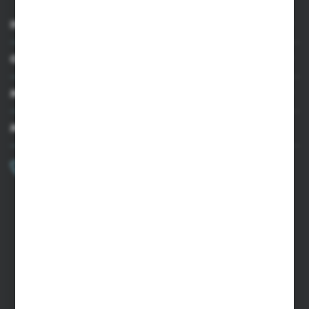
INFORMACJE
OBSŁUGA KLIENTA
MOJE KONTO
MASZ PYTANIE?
+48 502 050 479
Zapraszamy pon.-pt. 9.00-15.00
sklep@agrii.pl
FORMULARZ KONTAKTOWY