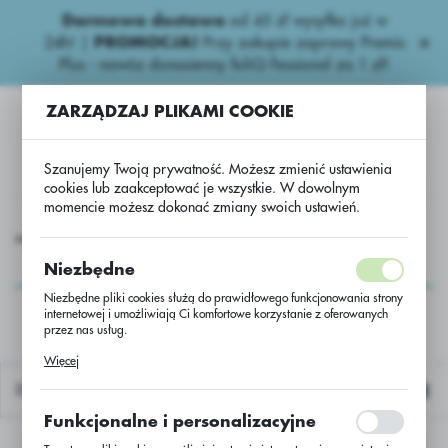
Darmowa dostawa
od 45 zł wysyłka już w
USTAWIENIA REGIONALNE
24h!
|
PROMOCJA!
Przy zakupie zaprawy Premis
Plus - nawóz donasienny foliQ Fessional za 1 zł!
Lokalizacja
ZARZĄDZAJ PLIKAMI COOKIE
Polska
Język
Szanujemy Twoją prywatność. Możesz zmienić ustawienia
polski
cookies lub zaakceptować je wszystkie. W dowolnym
momencie możesz dokonać zmiany swoich ustawień.
Waluta
e nawozy
Wieloskładnikowe
Pinkstart Boron/Worek 25 kg
Polski złoty (PLN)
Pinkstart
Niezbędne
Boron/Worek 25 kg
Niezbędne pliki cookies służą do prawidłowego funkcjonowania strony
internetowej i umożliwiają Ci komfortowe korzystanie z oferowanych
ZAPISZ
przez nas usług.
Pliki cookies odpowiadają na podejmowane przez Ciebie działania w
Więcej
celu m.in. dostosowania Twoich ustawień preferencji prywatności,
logowania czy wypełniania formularzy. Dzięki plikom cookies strona, z
Domyślnie
której korzystasz, może działać bez zakłóceń.
Funkcjonalne i personalizacyjne