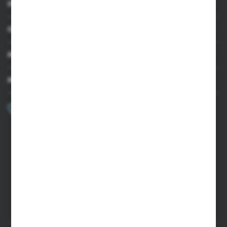
INFORMACJE
OBSŁUGA KLIENTA
MOJE KONTO
MASZ PYTANIE?
+48 502 050 479
Zapraszamy pon.-pt. 9.00-15.00
sklep@agrii.pl
FORMULARZ KONTAKTOWY