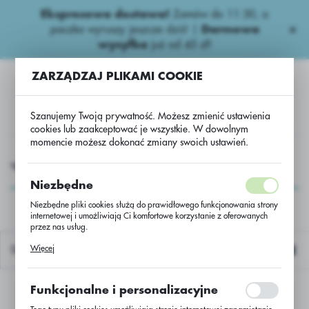
Ekspresowa dostawa!
Zamów do 11:30, a
USTAWIENIA REGIONALNE
paczka wyruszy jeszcze dziś! |
Darmowa
wysyłka
już od 45 zł!
Lokalizacja
ZARZĄDZAJ PLIKAMI COOKIE
Polska
Język
Szanujemy Twoją prywatność. Możesz zmienić ustawienia
polski
cookies lub zaakceptować je wszystkie. W dowolnym
momencie możesz dokonać zmiany swoich ustawień.
Waluta
Fungicydy ziemniaczane
Fungicydy ziemniaczane.
Plexus
Polski złoty (PLN)
Plexus
Niezbędne
Niezbędne pliki cookies służą do prawidłowego funkcjonowania strony
internetowej i umożliwiają Ci komfortowe korzystanie z oferowanych
ZAPISZ
przez nas usług.
Pliki cookies odpowiadają na podejmowane przez Ciebie działania w
Więcej
Domyślnie
celu m.in. dostosowania Twoich ustawień preferencji prywatności,
logowania czy wypełniania formularzy. Dzięki plikom cookies strona, z
której korzystasz, może działać bez zakłóceń.
Funkcjonalne i personalizacyjne
Nie znaleziono produktów w tej kategorii:
Proszę wybrać inną kategorię.