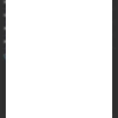
INFORMACJE
OBSŁUGA KLIENTA
MOJE KONTO
MASZ PYTANIE?
+48 502 050 479
Zapraszamy pon.-pt. 9.00-15.00
sklep@agrii.pl
FORMULARZ KONTAKTOWY