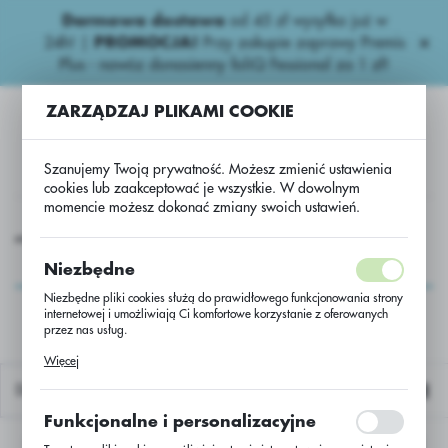
Darmowa dostawa
od 45 zł wysyłka już w
USTAWIENIA REGIONALNE
24h!
|
PROMOCJA!
Przy zakupie zaprawy Premis
Plus - nawóz donasienny foliQ Fessional za 1 zł!
Lokalizacja
ZARZĄDZAJ PLIKAMI COOKIE
Polska
Język
Szanujemy Twoją prywatność. Możesz zmienić ustawienia
polski
cookies lub zaakceptować je wszystkie. W dowolnym
momencie możesz dokonać zmiany swoich ustawień.
Waluta
 nawozy
Wieloskładnikowe
Polifoska 8 - NPK 8:24:24 - BB
Polski złoty (PLN)
Polifoska 8 - NPK
Niezbędne
8:24:24 - BB
Niezbędne pliki cookies służą do prawidłowego funkcjonowania strony
internetowej i umożliwiają Ci komfortowe korzystanie z oferowanych
ZAPISZ
przez nas usług.
Pliki cookies odpowiadają na podejmowane przez Ciebie działania w
Więcej
celu m.in. dostosowania Twoich ustawień preferencji prywatności,
logowania czy wypełniania formularzy. Dzięki plikom cookies strona, z
Domyślnie
której korzystasz, może działać bez zakłóceń.
Funkcjonalne i personalizacyjne