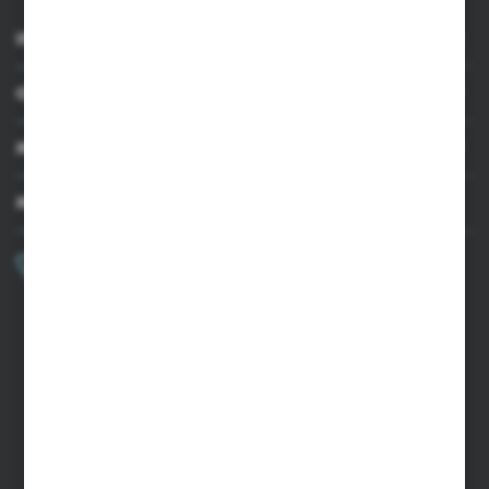
INFORMACJE
OBSŁUGA KLIENTA
MOJE KONTO
MASZ PYTANIE?
+48 502 050 479
Zapraszamy pon.-pt. 9.00-15.00
sklep@agrii.pl
FORMULARZ KONTAKTOWY