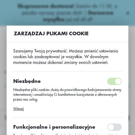
Ekspresowa dostawa!
Zamów do 11:30, a
USTAWIENIA REGIONALNE
paczka wyruszy jeszcze dziś! |
Darmowa
wysyłka
już od 45 zł!
Lokalizacja
ZARZĄDZAJ PLIKAMI COOKIE
Polska
Język
Szanujemy Twoją prywatność. Możesz zmienić ustawienia
polski
cookies lub zaakceptować je wszystkie. W dowolnym
momencie możesz dokonać zmiany swoich ustawień.
Waluta
kowe nawozy
Wieloskładnikowe
Polifoska M - 5:16:24 - BB
Polski złoty (PLN)
Polifoska M - 5:16:24 -
Niezbędne
BB
Niezbędne pliki cookies służą do prawidłowego funkcjonowania strony
internetowej i umożliwiają Ci komfortowe korzystanie z oferowanych
ZAPISZ
przez nas usług.
Pliki cookies odpowiadają na podejmowane przez Ciebie działania w
Więcej
celu m.in. dostosowania Twoich ustawień preferencji prywatności,
logowania czy wypełniania formularzy. Dzięki plikom cookies strona, z
Domyślnie
której korzystasz, może działać bez zakłóceń.
Funkcjonalne i personalizacyjne