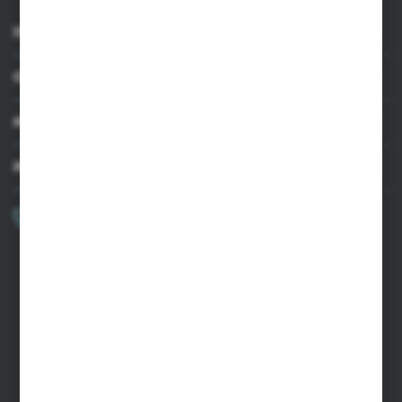
INFORMACJE
OBSŁUGA KLIENTA
MOJE KONTO
MASZ PYTANIE?
+48 502 050 479
Zapraszamy pon.-pt. 9.00-15.00
sklep@agrii.pl
FORMULARZ KONTAKTOWY