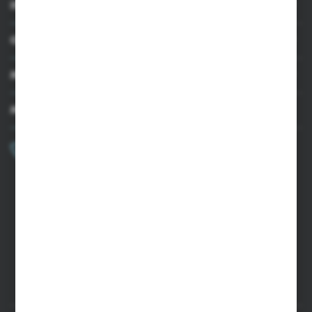
INFORMACJE
OBSŁUGA KLIENTA
MOJE KONTO
MASZ PYTANIE?
+48 502 050 479
Zapraszamy pon.-pt. 9.00-15.00
sklep@agrii.pl
FORMULARZ KONTAKTOWY