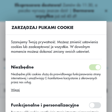
Ekspresowa dostawa!
Zamów do 11:30, a
USTAWIENIA REGIONALNE
paczka wyruszy jeszcze dziś! |
Darmowa
wysyłka
już od 45 zł!
Lokalizacja
ZARZĄDZAJ PLIKAMI COOKIE
Polska
Język
Szanujemy Twoją prywatność. Możesz zmienić ustawienia
polski
cookies lub zaakceptować je wszystkie. W dowolnym
momencie możesz dokonać zmiany swoich ustawień.
Waluta
HEMIA
Fungicydy zbożowe
Triazole
Profuso+Zaftra
Polski złoty (PLN)
Profuso+Zaftra
Niezbędne
Niezbędne pliki cookies służą do prawidłowego funkcjonowania strony
internetowej i umożliwiają Ci komfortowe korzystanie z oferowanych
ZAPISZ
przez nas usług.
Pliki cookies odpowiadają na podejmowane przez Ciebie działania w
Więcej
Domyślnie
celu m.in. dostosowania Twoich ustawień preferencji prywatności,
logowania czy wypełniania formularzy. Dzięki plikom cookies strona, z
której korzystasz, może działać bez zakłóceń.
Funkcjonalne i personalizacyjne
Nie znaleziono produktów w tej kategorii:
Proszę wybrać inną kategorię.