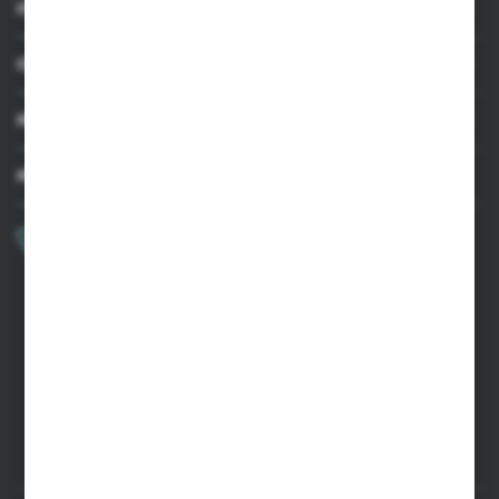
INFORMACJE
OBSŁUGA KLIENTA
MOJE KONTO
MASZ PYTANIE?
+48 502 050 479
Zapraszamy pon.-pt. 9.00-15.00
sklep@agrii.pl
FORMULARZ KONTAKTOWY