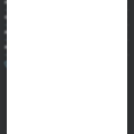
INFORMACJE
OBSŁUGA KLIENTA
MOJE KONTO
MASZ PYTANIE?
+48 502 050 479
Zapraszamy pon.-pt. 9.00-15.00
sklep@agrii.pl
FORMULARZ KONTAKTOWY