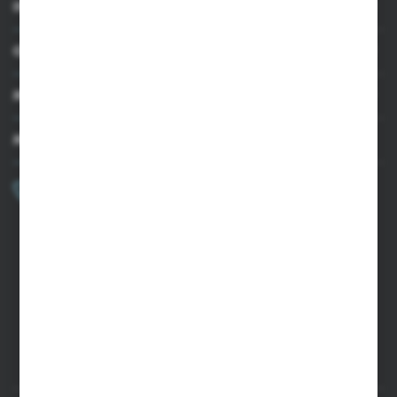
INFORMACJE
OBSŁUGA KLIENTA
MOJE KONTO
MASZ PYTANIE?
+48 502 050 479
Zapraszamy pon.-pt. 9.00-15.00
sklep@agrii.pl
FORMULARZ KONTAKTOWY