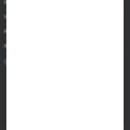
INFORMACJE
OBSŁUGA KLIENTA
MOJE KONTO
MASZ PYTANIE?
+48 502 050 479
Zapraszamy pon.-pt. 9.00-15.00
sklep@agrii.pl
FORMULARZ KONTAKTOWY