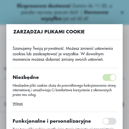
Ekspresowa dostawa!
Zamów do 11:30, a
USTAWIENIA REGIONALNE
paczka wyruszy jeszcze dziś! |
Darmowa
wysyłka
już od 45 zł!
Lokalizacja
ZARZĄDZAJ PLIKAMI COOKIE
Polska
Język
Szanujemy Twoją prywatność. Możesz zmienić ustawienia
polski
cookies lub zaakceptować je wszystkie. W dowolnym
momencie możesz dokonać zmiany swoich ustawień.
Waluta
EMIA
Fungicydy zbożowe
Triazole
Propicoflash EC
Polski złoty (PLN)
Propicoflash EC
Niezbędne
Niezbędne pliki cookies służą do prawidłowego funkcjonowania strony
internetowej i umożliwiają Ci komfortowe korzystanie z oferowanych
ZAPISZ
przez nas usług.
Pliki cookies odpowiadają na podejmowane przez Ciebie działania w
Więcej
Domyślnie
celu m.in. dostosowania Twoich ustawień preferencji prywatności,
logowania czy wypełniania formularzy. Dzięki plikom cookies strona, z
której korzystasz, może działać bez zakłóceń.
Funkcjonalne i personalizacyjne
Nie znaleziono produktów w tej kategorii:
Proszę wybrać inną kategorię.