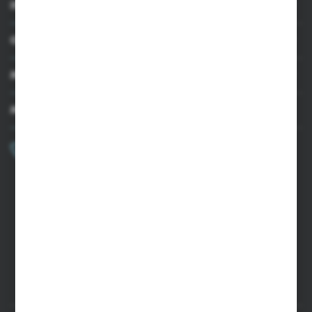
INFORMACJE
OBSŁUGA KLIENTA
MOJE KONTO
MASZ PYTANIE?
+48 502 050 479
Zapraszamy pon.-pt. 9.00-15.00
sklep@agrii.pl
FORMULARZ KONTAKTOWY