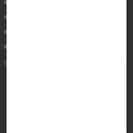
INFORMACJE
OBSŁUGA KLIENTA
MOJE KONTO
MASZ PYTANIE?
+48 502 050 479
Zapraszamy pon.-pt. 9.00-15.00
sklep@agrii.pl
FORMULARZ KONTAKTOWY