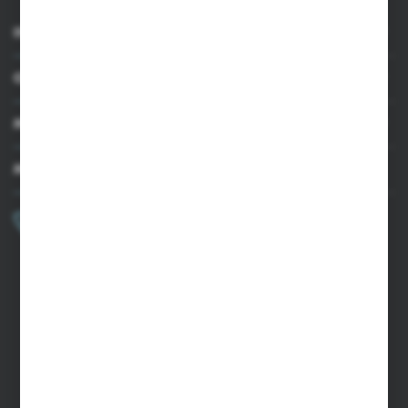
INFORMACJE
OBSŁUGA KLIENTA
MOJE KONTO
MASZ PYTANIE?
+48 502 050 479
Zapraszamy pon.-pt. 9.00-15.00
sklep@agrii.pl
FORMULARZ KONTAKTOWY