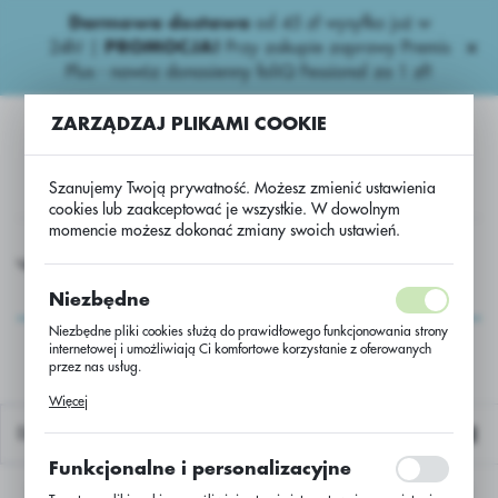
Darmowa dostawa
od 45 zł wysyłka już w
USTAWIENIA REGIONALNE
24h!
|
PROMOCJA!
Przy zakupie zaprawy Premis
Plus - nawóz donasienny foliQ Fessional za 1 zł!
Lokalizacja
ZARZĄDZAJ PLIKAMI COOKIE
Polska
Język
Szanujemy Twoją prywatność. Możesz zmienić ustawienia
polski
cookies lub zaakceptować je wszystkie. W dowolnym
momencie możesz dokonać zmiany swoich ustawień.
Waluta
a Nasiona
Zboża jare
Pszenica j StrunaC/1 1000 kg TO
Polski złoty (PLN)
Pszenica j StrunaC/1
Niezbędne
1000 kg TO
Niezbędne pliki cookies służą do prawidłowego funkcjonowania strony
internetowej i umożliwiają Ci komfortowe korzystanie z oferowanych
ZAPISZ
przez nas usług.
Pliki cookies odpowiadają na podejmowane przez Ciebie działania w
Więcej
celu m.in. dostosowania Twoich ustawień preferencji prywatności,
logowania czy wypełniania formularzy. Dzięki plikom cookies strona, z
Domyślnie
której korzystasz, może działać bez zakłóceń.
Funkcjonalne i personalizacyjne