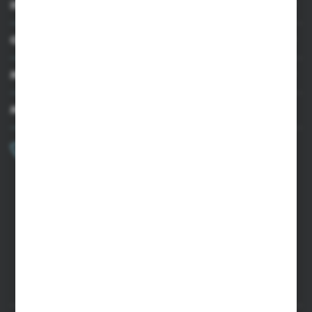
INFORMACJE
OBSŁUGA KLIENTA
MOJE KONTO
MASZ PYTANIE?
+48 502 050 479
Zapraszamy pon.-pt. 9.00-15.00
sklep@agrii.pl
FORMULARZ KONTAKTOWY