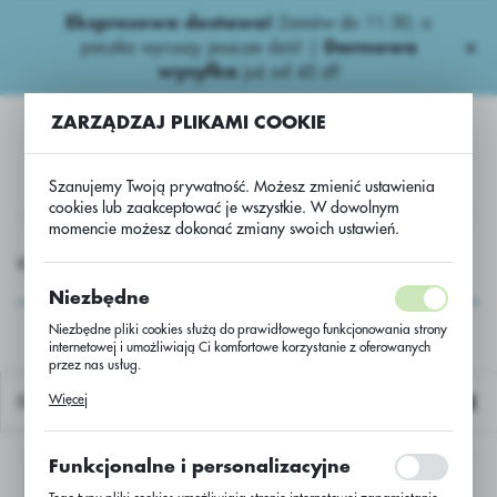
Ekspresowa dostawa!
Zamów do 11:30, a
USTAWIENIA REGIONALNE
paczka wyruszy jeszcze dziś! |
Darmowa
wysyłka
już od 45 zł!
Lokalizacja
ZARZĄDZAJ PLIKAMI COOKIE
Polska
Język
Szanujemy Twoją prywatność. Możesz zmienić ustawienia
polski
cookies lub zaakceptować je wszystkie. W dowolnym
momencie możesz dokonać zmiany swoich ustawień.
Waluta
ASIONA
Zboża Nasiona
Zboża jare
Pszenica jara
Polski złoty (PLN)
Pszenica jara
Niezbędne
Niezbędne pliki cookies służą do prawidłowego funkcjonowania strony
internetowej i umożliwiają Ci komfortowe korzystanie z oferowanych
ZAPISZ
przez nas usług.
Pliki cookies odpowiadają na podejmowane przez Ciebie działania w
Więcej
Domyślnie
celu m.in. dostosowania Twoich ustawień preferencji prywatności,
logowania czy wypełniania formularzy. Dzięki plikom cookies strona, z
której korzystasz, może działać bez zakłóceń.
Funkcjonalne i personalizacyjne
Nie znaleziono produktów w tej kategorii:
Proszę wybrać inną kategorię.