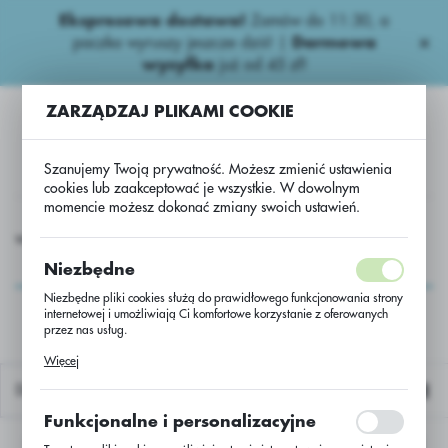
Ekspresowa dostawa!
Zamów do 11:30, a
USTAWIENIA REGIONALNE
paczka wyruszy jeszcze dziś! |
Darmowa
wysyłka
już od 45 zł!
Lokalizacja
ZARZĄDZAJ PLIKAMI COOKIE
Polska
Język
Szanujemy Twoją prywatność. Możesz zmienić ustawienia
polski
cookies lub zaakceptować je wszystkie. W dowolnym
momencie możesz dokonać zmiany swoich ustawień.
Waluta
iona
Zboża ozime
Pszenica oz Bonanza C/1 A'25kg/szt
Polski złoty (PLN)
Pszenica oz Bonanza
Niezbędne
C/1 A'25kg/szt
Niezbędne pliki cookies służą do prawidłowego funkcjonowania strony
internetowej i umożliwiają Ci komfortowe korzystanie z oferowanych
ZAPISZ
przez nas usług.
Pliki cookies odpowiadają na podejmowane przez Ciebie działania w
Więcej
celu m.in. dostosowania Twoich ustawień preferencji prywatności,
logowania czy wypełniania formularzy. Dzięki plikom cookies strona, z
Domyślnie
której korzystasz, może działać bez zakłóceń.
Funkcjonalne i personalizacyjne