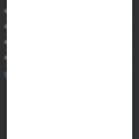
INFORMACJE
OBSŁUGA KLIENTA
MOJE KONTO
MASZ PYTANIE?
+48 502 050 479
Zapraszamy pon.-pt. 9.00-15.00
sklep@agrii.pl
FORMULARZ KONTAKTOWY