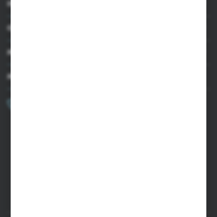
INFORMACJE
OBSŁUGA KLIENTA
MOJE KONTO
MASZ PYTANIE?
+48 502 050 479
Zapraszamy pon.-pt. 9.00-15.00
sklep@agrii.pl
FORMULARZ KONTAKTOWY