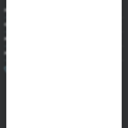
INFORMACJE
OBSŁUGA KLIENTA
MOJE KONTO
MASZ PYTANIE?
+48 502 050 479
Zapraszamy pon.-pt. 9.00-15.00
sklep@agrii.pl
FORMULARZ KONTAKTOWY