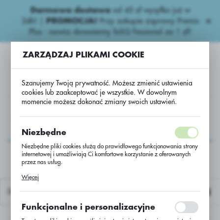
Darmowa dostawa
od 45 zł wysyłka już w
USTAWIENIA REGIONALNE
24h!
|
PROMOCJA!
Przy zakupie zaprawy Premis
Plus - nawóz donasienny foliQ Fessional za 1 zł!
Lokalizacja
ZARZĄDZAJ PLIKAMI COOKIE
Polska
Język
Szanujemy Twoją prywatność. Możesz zmienić ustawienia
polski
cookies lub zaakceptować je wszystkie. W dowolnym
momencie możesz dokonać zmiany swoich ustawień.
Waluta
Zboża ozime
Pszenica oz Moschus C/1 1000 kg_Vibrance
Polski złoty (PLN)
Pszenica oz Moschus
Niezbędne
C/1 1000 kg_Vibrance
Niezbędne pliki cookies służą do prawidłowego funkcjonowania strony
internetowej i umożliwiają Ci komfortowe korzystanie z oferowanych
ZAPISZ
przez nas usług.
Pliki cookies odpowiadają na podejmowane przez Ciebie działania w
Więcej
celu m.in. dostosowania Twoich ustawień preferencji prywatności,
logowania czy wypełniania formularzy. Dzięki plikom cookies strona, z
Domyślnie
której korzystasz, może działać bez zakłóceń.
Funkcjonalne i personalizacyjne