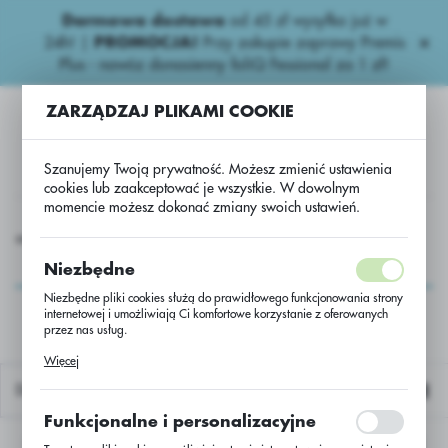
Darmowa dostawa
od 45 zł wysyłka już w
USTAWIENIA REGIONALNE
24h!
|
PROMOCJA!
Przy zakupie zaprawy Premis
Plus - nawóz donasienny foliQ Fessional za 1 zł!
Lokalizacja
ZARZĄDZAJ PLIKAMI COOKIE
Polska
Język
Szanujemy Twoją prywatność. Możesz zmienić ustawienia
polski
cookies lub zaakceptować je wszystkie. W dowolnym
momencie możesz dokonać zmiany swoich ustawień.
Waluta
asiona
Zboża ozime
Pszenica oz Moschus C/1 25 kg/szt
Polski złoty (PLN)
Pszenica oz Moschus
Niezbędne
C/1 25 kg/szt
Niezbędne pliki cookies służą do prawidłowego funkcjonowania strony
internetowej i umożliwiają Ci komfortowe korzystanie z oferowanych
ZAPISZ
przez nas usług.
Pliki cookies odpowiadają na podejmowane przez Ciebie działania w
Więcej
celu m.in. dostosowania Twoich ustawień preferencji prywatności,
logowania czy wypełniania formularzy. Dzięki plikom cookies strona, z
Domyślnie
której korzystasz, może działać bez zakłóceń.
Funkcjonalne i personalizacyjne