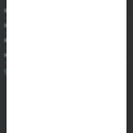
INFORMACJE
OBSŁUGA KLIENTA
MOJE KONTO
MASZ PYTANIE?
+48 502 050 479
Zapraszamy pon.-pt. 9.00-15.00
sklep@agrii.pl
FORMULARZ KONTAKTOWY