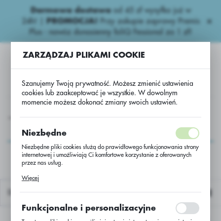
Darmowa dostawa
od 45 zł wysyłka już w
USTAWIENIA REGIONALNE
24h!
|
PROMOCJA!
Przy zakupie zaprawy Premis
Plus - nawóz donasienny foliQ Fessional za 1 zł!
Lokalizacja
ZARZĄDZAJ PLIKAMI COOKIE
Polska
Język
Szanujemy Twoją prywatność. Możesz zmienić ustawienia
polski
cookies lub zaakceptować je wszystkie. W dowolnym
momencie możesz dokonać zmiany swoich ustawień.
Waluta
a
Zboża ozime
Pszenica oz Moschus C/1 500 kg_ Systiva
Polski złoty (PLN)
Pszenica oz Moschus
Niezbędne
C/1 500 kg_ Systiva
Niezbędne pliki cookies służą do prawidłowego funkcjonowania strony
internetowej i umożliwiają Ci komfortowe korzystanie z oferowanych
ZAPISZ
przez nas usług.
Pliki cookies odpowiadają na podejmowane przez Ciebie działania w
Więcej
celu m.in. dostosowania Twoich ustawień preferencji prywatności,
logowania czy wypełniania formularzy. Dzięki plikom cookies strona, z
Domyślnie
której korzystasz, może działać bez zakłóceń.
Funkcjonalne i personalizacyjne