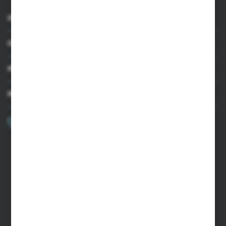
INFORMACJE
OBSŁUGA KLIENTA
MOJE KONTO
MASZ PYTANIE?
+48 502 050 479
Zapraszamy pon.-pt. 9.00-15.00
sklep@agrii.pl
FORMULARZ KONTAKTOWY