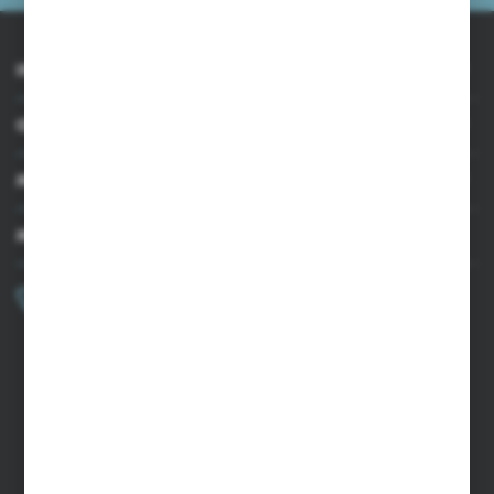
INFORMACJE
OBSŁUGA KLIENTA
MOJE KONTO
MASZ PYTANIE?
+48 502 050 479
Zapraszamy pon.-pt. 9.00-15.00
sklep@agrii.pl
FORMULARZ KONTAKTOWY