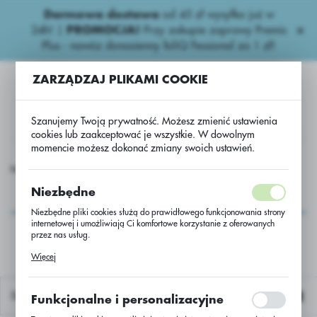
Darmowa dostawa
od 45 zł wysyłka już w
USTAWIENIA REGIONALNE
24h!
|
PROMOCJA!
Przy zakupie zaprawy Premis
Plus - nawóz donasienny foliQ Fessional za 1 zł!
Lokalizacja
ZARZĄDZAJ PLIKAMI COOKIE
Polska
Język
Szanujemy Twoją prywatność. Możesz zmienić ustawienia
polski
cookies lub zaakceptować je wszystkie. W dowolnym
momencie możesz dokonać zmiany swoich ustawień.
Waluta
boża ozime
Pszenica oz RGT Kilimanjaro C/1 a'500 kg Systiva
Polski złoty (PLN)
Pszenica oz RGT
Niezbędne
Kilimanjaro C/1 a'500
Niezbędne pliki cookies służą do prawidłowego funkcjonowania strony
ZAPISZ
internetowej i umożliwiają Ci komfortowe korzystanie z oferowanych
kg Systiva
przez nas usług.
Pliki cookies odpowiadają na podejmowane przez Ciebie działania w
Więcej
celu m.in. dostosowania Twoich ustawień preferencji prywatności,
logowania czy wypełniania formularzy. Dzięki plikom cookies strona, z
której korzystasz, może działać bez zakłóceń.
Domyślnie
Funkcjonalne i personalizacyjne