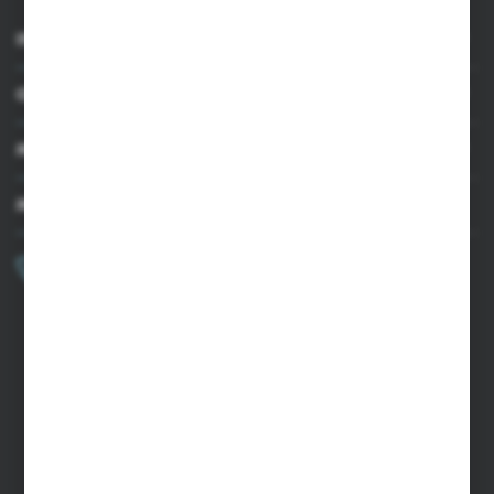
INFORMACJE
OBSŁUGA KLIENTA
MOJE KONTO
MASZ PYTANIE?
+48 502 050 479
Zapraszamy pon.-pt. 9.00-15.00
sklep@agrii.pl
FORMULARZ KONTAKTOWY