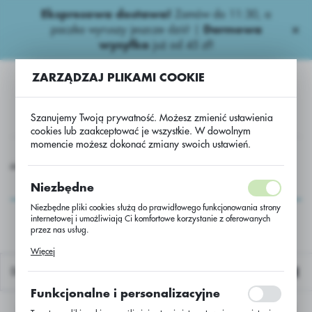
Ekspresowa dostawa!
Zamów do 11:30, a
USTAWIENIA REGIONALNE
paczka wyruszy jeszcze dziś! |
Darmowa
wysyłka
już od 45 zł!
Lokalizacja
ZARZĄDZAJ PLIKAMI COOKIE
Polska
Język
Szanujemy Twoją prywatność. Możesz zmienić ustawienia
polski
cookies lub zaakceptować je wszystkie. W dowolnym
momencie możesz dokonać zmiany swoich ustawień.
Waluta
Nasiona
Zboża ozime
Pszenica oz. Skagen C/1 dn 25 kg
Polski złoty (PLN)
Pszenica oz. Skagen
Niezbędne
C/1 dn 25 kg
Niezbędne pliki cookies służą do prawidłowego funkcjonowania strony
internetowej i umożliwiają Ci komfortowe korzystanie z oferowanych
ZAPISZ
przez nas usług.
Pliki cookies odpowiadają na podejmowane przez Ciebie działania w
Więcej
celu m.in. dostosowania Twoich ustawień preferencji prywatności,
logowania czy wypełniania formularzy. Dzięki plikom cookies strona, z
Domyślnie
której korzystasz, może działać bez zakłóceń.
Funkcjonalne i personalizacyjne