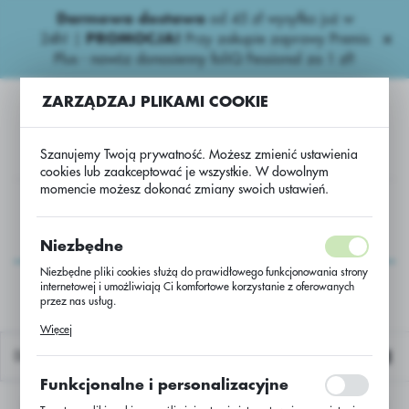
Darmowa dostawa
od 45 zł wysyłka już w
USTAWIENIA REGIONALNE
24h!
|
PROMOCJA!
Przy zakupie zaprawy Premis
Plus - nawóz donasienny foliQ Fessional za 1 zł!
Lokalizacja
ZARZĄDZAJ PLIKAMI COOKIE
Polska
Język
Szanujemy Twoją prywatność. Możesz zmienić ustawienia
polski
cookies lub zaakceptować je wszystkie. W dowolnym
momencie możesz dokonać zmiany swoich ustawień.
Waluta
Zboża ozime
Pszenica oz Skagen C/1 dn 500 kg_ Systiva
Polski złoty (PLN)
Pszenica oz Skagen C/1
Niezbędne
dn 500 kg_ Systiva
Niezbędne pliki cookies służą do prawidłowego funkcjonowania strony
internetowej i umożliwiają Ci komfortowe korzystanie z oferowanych
ZAPISZ
przez nas usług.
Pliki cookies odpowiadają na podejmowane przez Ciebie działania w
Więcej
celu m.in. dostosowania Twoich ustawień preferencji prywatności,
logowania czy wypełniania formularzy. Dzięki plikom cookies strona, z
Domyślnie
której korzystasz, może działać bez zakłóceń.
Funkcjonalne i personalizacyjne