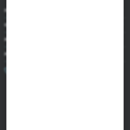
INFORMACJE
OBSŁUGA KLIENTA
MOJE KONTO
MASZ PYTANIE?
+48 502 050 479
Zapraszamy pon.-pt. 9.00-15.00
sklep@agrii.pl
FORMULARZ KONTAKTOWY