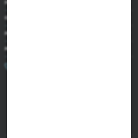
INFORMACJE
OBSŁUGA KLIENTA
MOJE KONTO
MASZ PYTANIE?
+48 502 050 479
Zapraszamy pon.-pt. 9.00-15.00
sklep@agrii.pl
FORMULARZ KONTAKTOWY