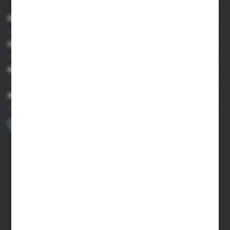
INFORMACJE
OBSŁUGA KLIENTA
MOJE KONTO
MASZ PYTANIE?
+48 502 050 479
Zapraszamy pon.-pt. 9.00-15.00
sklep@agrii.pl
FORMULARZ KONTAKTOWY