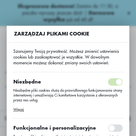
Ekspresowa dostawa!
Zamów do 11:30, a
USTAWIENIA REGIONALNE
paczka wyruszy jeszcze dziś! |
Darmowa
wysyłka
już od 45 zł!
Lokalizacja
ZARZĄDZAJ PLIKAMI COOKIE
Polska
Język
Szanujemy Twoją prywatność. Możesz zmienić ustawienia
polski
cookies lub zaakceptować je wszystkie. W dowolnym
momencie możesz dokonać zmiany swoich ustawień.
Waluta
a
Zboża ozime
Pszenica ozima LG Keramik PB/II a’500kg
Polski złoty (PLN)
Pszenica ozima LG
Niezbędne
Keramik PB/II a’500kg
Niezbędne pliki cookies służą do prawidłowego funkcjonowania strony
internetowej i umożliwiają Ci komfortowe korzystanie z oferowanych
ZAPISZ
przez nas usług.
Pliki cookies odpowiadają na podejmowane przez Ciebie działania w
Więcej
celu m.in. dostosowania Twoich ustawień preferencji prywatności,
logowania czy wypełniania formularzy. Dzięki plikom cookies strona, z
Domyślnie
której korzystasz, może działać bez zakłóceń.
Funkcjonalne i personalizacyjne