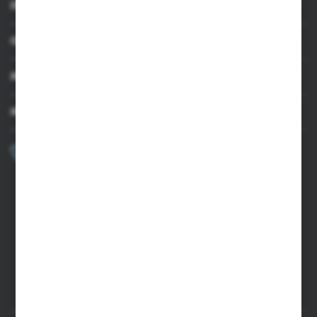
INFORMACJE
OBSŁUGA KLIENTA
MOJE KONTO
MASZ PYTANIE?
+48 502 050 479
Zapraszamy pon.-pt. 9.00-15.00
sklep@agrii.pl
FORMULARZ KONTAKTOWY