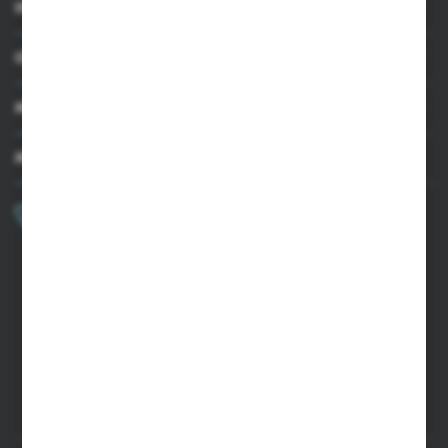
INFORMACJE
OBSŁUGA KLIENTA
MOJE KONTO
MASZ PYTANIE?
+48 502 050 479
Zapraszamy pon.-pt. 9.00-15.00
sklep@agrii.pl
FORMULARZ KONTAKTOWY