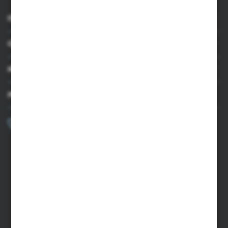
INFORMACJE
OBSŁUGA KLIENTA
MOJE KONTO
MASZ PYTANIE?
+48 502 050 479
Zapraszamy pon.-pt. 9.00-15.00
sklep@agrii.pl
FORMULARZ KONTAKTOWY