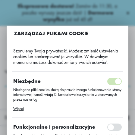
Ekspresowa dostawa!
Zamów do 11:30, a
USTAWIENIA REGIONALNE
paczka wyruszy jeszcze dziś! |
Darmowa
wysyłka
już od 45 zł!
Lokalizacja
ZARZĄDZAJ PLIKAMI COOKIE
Polska
Język
Szanujemy Twoją prywatność. Możesz zmienić ustawienia
polski
cookies lub zaakceptować je wszystkie. W dowolnym
momencie możesz dokonać zmiany swoich ustawień.
Waluta
a Nasiona
Zboża ozime
Pszenżyto oz. Dolindo B a’50kg
Polski złoty (PLN)
Pszenżyto oz. Dolindo
Niezbędne
B a’50kg
Niezbędne pliki cookies służą do prawidłowego funkcjonowania strony
internetowej i umożliwiają Ci komfortowe korzystanie z oferowanych
ZAPISZ
przez nas usług.
Pliki cookies odpowiadają na podejmowane przez Ciebie działania w
Więcej
celu m.in. dostosowania Twoich ustawień preferencji prywatności,
logowania czy wypełniania formularzy. Dzięki plikom cookies strona, z
Domyślnie
której korzystasz, może działać bez zakłóceń.
Funkcjonalne i personalizacyjne