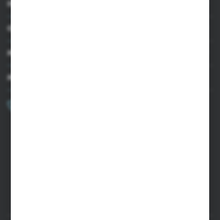
INFORMACJE
OBSŁUGA KLIENTA
MOJE KONTO
MASZ PYTANIE?
+48 502 050 479
Zapraszamy pon.-pt. 9.00-15.00
sklep@agrii.pl
FORMULARZ KONTAKTOWY