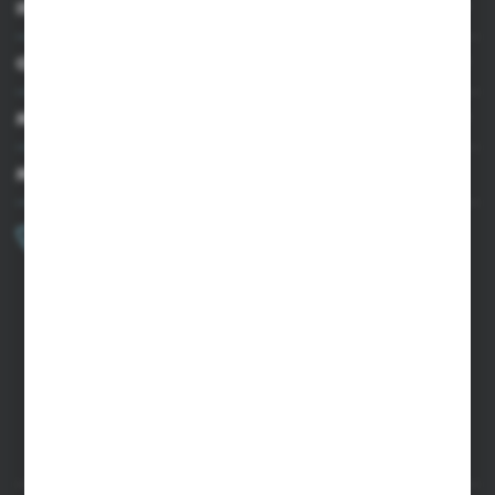
INFORMACJE
OBSŁUGA KLIENTA
MOJE KONTO
MASZ PYTANIE?
+48 502 050 479
Zapraszamy pon.-pt. 9.00-15.00
sklep@agrii.pl
FORMULARZ KONTAKTOWY