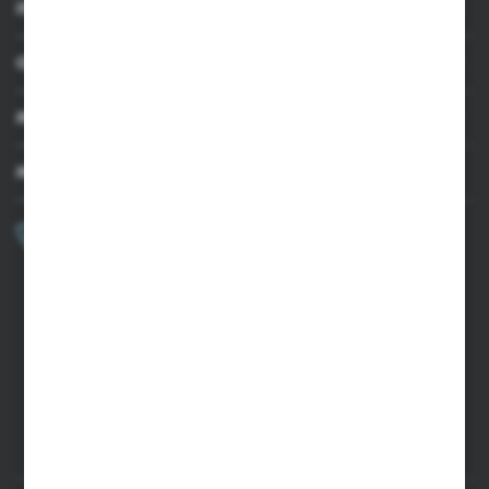
INFORMACJE
OBSŁUGA KLIENTA
MOJE KONTO
MASZ PYTANIE?
+48 502 050 479
Zapraszamy pon.-pt. 9.00-15.00
sklep@agrii.pl
FORMULARZ KONTAKTOWY