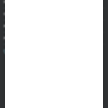
INFORMACJE
OBSŁUGA KLIENTA
MOJE KONTO
MASZ PYTANIE?
+48 502 050 479
Zapraszamy pon.-pt. 9.00-15.00
sklep@agrii.pl
FORMULARZ KONTAKTOWY