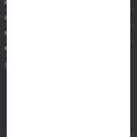
INFORMACJE
OBSŁUGA KLIENTA
MOJE KONTO
MASZ PYTANIE?
+48 502 050 479
Zapraszamy pon.-pt. 9.00-15.00
sklep@agrii.pl
FORMULARZ KONTAKTOWY