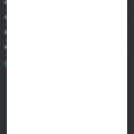
INFORMACJE
OBSŁUGA KLIENTA
MOJE KONTO
MASZ PYTANIE?
+48 502 050 479
Zapraszamy pon.-pt. 9.00-15.00
sklep@agrii.pl
FORMULARZ KONTAKTOWY