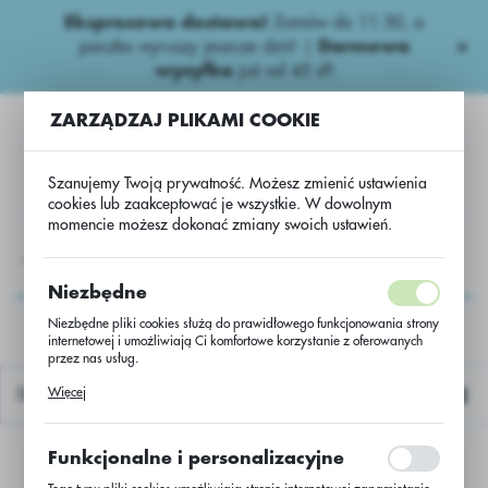
Ekspresowa dostawa!
Zamów do 11:30, a
USTAWIENIA REGIONALNE
paczka wyruszy jeszcze dziś! |
Darmowa
wysyłka
już od 45 zł!
Lokalizacja
ZARZĄDZAJ PLIKAMI COOKIE
Polska
Język
Szanujemy Twoją prywatność. Możesz zmienić ustawienia
polski
cookies lub zaakceptować je wszystkie. W dowolnym
momencie możesz dokonać zmiany swoich ustawień.
Waluta
A
Fungicydy zbożowe
Strobiluryny
Reveller 280 SC
Polski złoty (PLN)
Reveller 280 SC
Niezbędne
Niezbędne pliki cookies służą do prawidłowego funkcjonowania strony
internetowej i umożliwiają Ci komfortowe korzystanie z oferowanych
ZAPISZ
przez nas usług.
Pliki cookies odpowiadają na podejmowane przez Ciebie działania w
Więcej
Domyślnie
celu m.in. dostosowania Twoich ustawień preferencji prywatności,
logowania czy wypełniania formularzy. Dzięki plikom cookies strona, z
której korzystasz, może działać bez zakłóceń.
Funkcjonalne i personalizacyjne
Nie znaleziono produktów w tej kategorii:
Proszę wybrać inną kategorię.