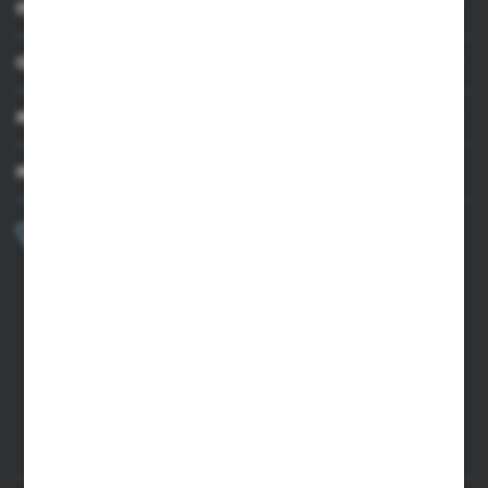
INFORMACJE
OBSŁUGA KLIENTA
MOJE KONTO
MASZ PYTANIE?
+48 502 050 479
Zapraszamy pon.-pt. 9.00-15.00
sklep@agrii.pl
FORMULARZ KONTAKTOWY