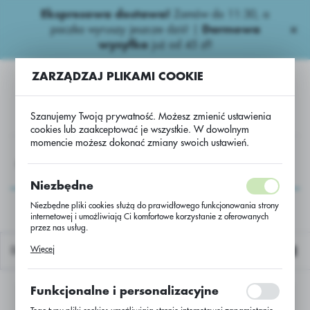
Ekspresowa dostawa!
Zamów do 11:30, a
USTAWIENIA REGIONALNE
paczka wyruszy jeszcze dziś! |
Darmowa
wysyłka
już od 45 zł!
Lokalizacja
ZARZĄDZAJ PLIKAMI COOKIE
Polska
Język
Szanujemy Twoją prywatność. Możesz zmienić ustawienia
polski
cookies lub zaakceptować je wszystkie. W dowolnym
momencie możesz dokonać zmiany swoich ustawień.
Waluta
Fungicydy ziemniaczane
Układowe
nowa kategoria1
Polski złoty (PLN)
nowa kategoria1
Niezbędne
Niezbędne pliki cookies służą do prawidłowego funkcjonowania strony
internetowej i umożliwiają Ci komfortowe korzystanie z oferowanych
ZAPISZ
przez nas usług.
Pliki cookies odpowiadają na podejmowane przez Ciebie działania w
Więcej
Domyślnie
celu m.in. dostosowania Twoich ustawień preferencji prywatności,
logowania czy wypełniania formularzy. Dzięki plikom cookies strona, z
której korzystasz, może działać bez zakłóceń.
Funkcjonalne i personalizacyjne
Nie znaleziono produktów w tej kategorii:
Proszę wybrać inną kategorię.