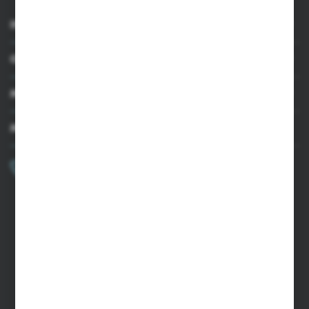
INFORMACJE
OBSŁUGA KLIENTA
MOJE KONTO
MASZ PYTANIE?
+48 502 050 479
Zapraszamy pon.-pt. 9.00-15.00
sklep@agrii.pl
FORMULARZ KONTAKTOWY