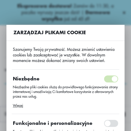
Ekspresowa dostawa!
Zamów do 11:30, a
USTAWIENIA REGIONALNE
paczka wyruszy jeszcze dziś! |
Darmowa
wysyłka
już od 45 zł!
Lokalizacja
ZARZĄDZAJ PLIKAMI COOKIE
Polska
Język
Szanujemy Twoją prywatność. Możesz zmienić ustawienia
polski
cookies lub zaakceptować je wszystkie. W dowolnym
momencie możesz dokonać zmiany swoich ustawień.
Waluta
aczane
Fungicydy ziemniaczane.
Ridomil Gold MZ Pepite
Polski złoty (PLN)
Ridomil Gold MZ
Niezbędne
Pepite
Niezbędne pliki cookies służą do prawidłowego funkcjonowania strony
internetowej i umożliwiają Ci komfortowe korzystanie z oferowanych
ZAPISZ
przez nas usług.
Pliki cookies odpowiadają na podejmowane przez Ciebie działania w
Więcej
celu m.in. dostosowania Twoich ustawień preferencji prywatności,
logowania czy wypełniania formularzy. Dzięki plikom cookies strona, z
Domyślnie
której korzystasz, może działać bez zakłóceń.
Funkcjonalne i personalizacyjne