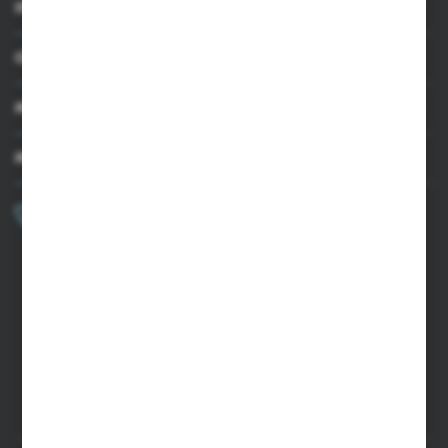
INFORMACJE
OBSŁUGA KLIENTA
MOJE KONTO
MASZ PYTANIE?
+48 502 050 479
Zapraszamy pon.-pt. 9.00-15.00
sklep@agrii.pl
FORMULARZ KONTAKTOWY