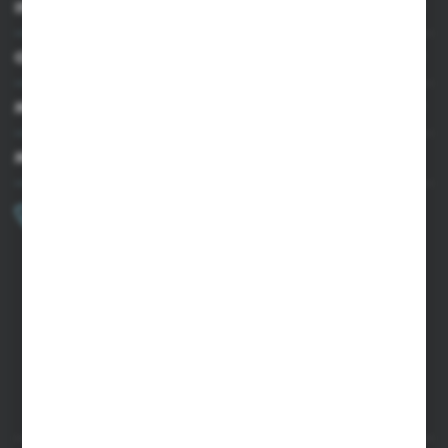
INFORMACJE
OBSŁUGA KLIENTA
MOJE KONTO
MASZ PYTANIE?
+48 502 050 479
Zapraszamy pon.-pt. 9.00-15.00
sklep@agrii.pl
FORMULARZ KONTAKTOWY