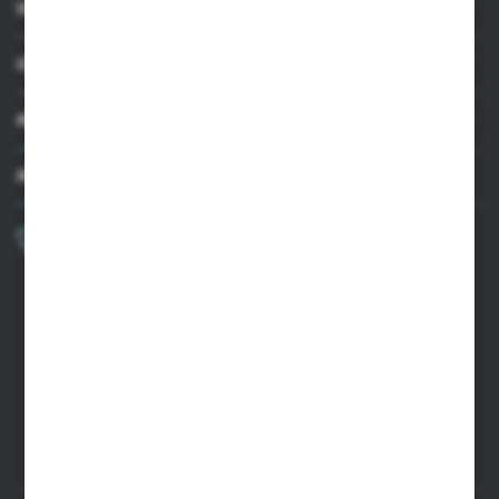
INFORMACJE
OBSŁUGA KLIENTA
MOJE KONTO
MASZ PYTANIE?
+48 502 050 479
Zapraszamy pon.-pt. 9.00-15.00
sklep@agrii.pl
FORMULARZ KONTAKTOWY