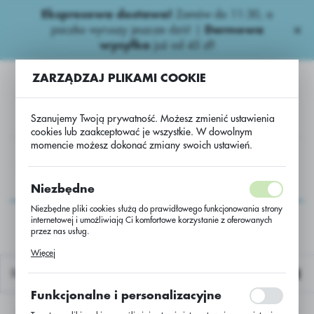
Ekspresowa dostawa!
Zamów do 11:30, a
USTAWIENIA REGIONALNE
paczka wyruszy jeszcze dziś! |
Darmowa
wysyłka
już od 45 zł!
Lokalizacja
ZARZĄDZAJ PLIKAMI COOKIE
Polska
Język
Szanujemy Twoją prywatność. Możesz zmienić ustawienia
polski
cookies lub zaakceptować je wszystkie. W dowolnym
momencie możesz dokonać zmiany swoich ustawień.
Waluta
dy
Fosforoorganiczne
Rzepak CS/ Dursban Delta + Rapid
Polski złoty (PLN)
Rzepak CS/ Dursban
Niezbędne
Delta + Rapid
Niezbędne pliki cookies służą do prawidłowego funkcjonowania strony
internetowej i umożliwiają Ci komfortowe korzystanie z oferowanych
ZAPISZ
przez nas usług.
Pliki cookies odpowiadają na podejmowane przez Ciebie działania w
Więcej
celu m.in. dostosowania Twoich ustawień preferencji prywatności,
logowania czy wypełniania formularzy. Dzięki plikom cookies strona, z
Domyślnie
której korzystasz, może działać bez zakłóceń.
Funkcjonalne i personalizacyjne