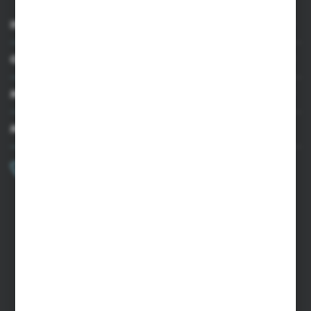
INFORMACJE
OBSŁUGA KLIENTA
MOJE KONTO
MASZ PYTANIE?
+48 502 050 479
Zapraszamy pon.-pt. 9.00-15.00
sklep@agrii.pl
FORMULARZ KONTAKTOWY